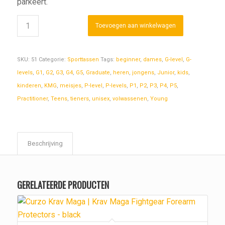
parkeert.
Toevoegen aan winkelwagen
SKU:
51
Categorie:
Sporttassen
Tags:
beginner
,
dames
,
G-level
,
G-
levels
,
G1
,
G2
,
G3
,
G4
,
G5
,
Graduate
,
heren
,
jongens
,
Junior
,
kids
,
kinderen
,
KMG
,
meisjes
,
P-level
,
P-levels
,
P1
,
P2
,
P3
,
P4
,
P5
,
Practitioner
,
Teens
,
tieners
,
unisex
,
volwassenen
,
Young
Beschrijving
GERELATEERDE PRODUCTEN